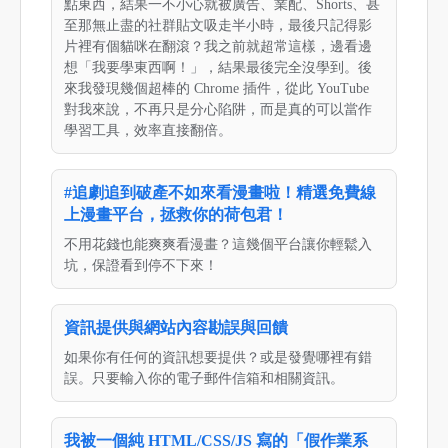
點東西，結果一不小心就被廣告、業配、Shorts、甚
至那無止盡的社群貼文吸走半小時，最後只記得影
片裡有個貓咪在翻滾？我之前就超常這樣，邊看邊
想「我要學東西啊！」，結果最後完全沒學到。後
來我發現幾個超棒的 Chrome 插件，從此 YouTube
對我來說，不再只是分心陷阱，而是真的可以當作
學習工具，效率直接翻倍。
#追劇追到破產不如來看漫畫啦！精選免費線
上漫畫平台，拯救你的荷包君！
不用花錢也能爽爽看漫畫？這幾個平台讓你輕鬆入
坑，保證看到停不下來！
資訊提供與網站內容勘誤與回饋
如果你有任何的資訊想要提供？或是發覺哪裡有錯
誤。只要輸入你的電子郵件信箱和相關資訊。
我被一個純 HTML/CSS/JS 寫的「假作業系