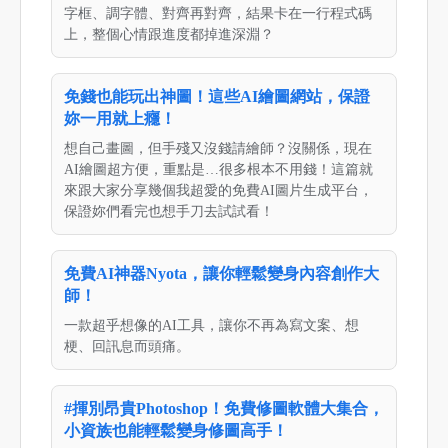
字框、調字體、對齊再對齊，結果卡在一行程式碼
上，整個心情跟進度都掉進深淵？
免錢也能玩出神圖！這些AI繪圖網站，保證
妳一用就上癮！
想自己畫圖，但手殘又沒錢請繪師？沒關係，現在
AI繪圖超方便，重點是…很多根本不用錢！這篇就
來跟大家分享幾個我超愛的免費AI圖片生成平台，
保證妳們看完也想手刀去試試看！
免費AI神器Nyota，讓你輕鬆變身內容創作大
師！
一款超乎想像的AI工具，讓你不再為寫文案、想
梗、回訊息而頭痛。
#揮別昂貴Photoshop！免費修圖軟體大集合，
小資族也能輕鬆變身修圖高手！