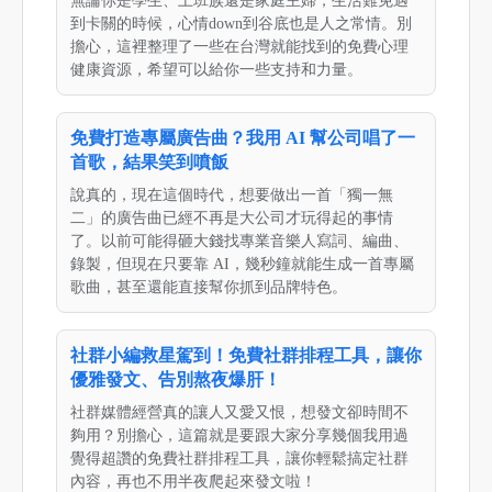
無論你是學生、上班族還是家庭主婦，生活難免遇
到卡關的時候，心情down到谷底也是人之常情。別
擔心，這裡整理了一些在台灣就能找到的免費心理
健康資源，希望可以給你一些支持和力量。
免費打造專屬廣告曲？我用 AI 幫公司唱了一
首歌，結果笑到噴飯
說真的，現在這個時代，想要做出一首「獨一無
二」的廣告曲已經不再是大公司才玩得起的事情
了。以前可能得砸大錢找專業音樂人寫詞、編曲、
錄製，但現在只要靠 AI，幾秒鐘就能生成一首專屬
歌曲，甚至還能直接幫你抓到品牌特色。
社群小編救星駕到！免費社群排程工具，讓你
優雅發文、告別熬夜爆肝！
社群媒體經營真的讓人又愛又恨，想發文卻時間不
夠用？別擔心，這篇就是要跟大家分享幾個我用過
覺得超讚的免費社群排程工具，讓你輕鬆搞定社群
內容，再也不用半夜爬起來發文啦！