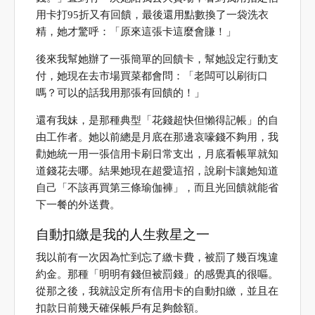
用卡打95折又有回饋，最後還用點數換了一袋洗衣
精，她才驚呼：「原來這張卡這麼會賺！」
後來我幫她辦了一張簡單的回饋卡，幫她設定行動支
付，她現在去市場買菜都會問：「老闆可以刷街口
嗎？可以的話我用那張有回饋的！」
還有我妹，是那種典型「花錢超快但懶得記帳」的自
由工作者。她以前總是月底在那邊哀嚎錢不夠用，我
勸她統一用一張信用卡刷日常支出，月底看帳單就知
道錢花去哪。結果她現在超愛這招，說刷卡讓她知道
自己「不該再買第三條瑜伽褲」，而且光回饋就能省
下一餐的外送費。
自動扣繳是我的人生救星之一
我以前有一次因為忙到忘了繳卡費，被罰了幾百塊違
約金。那種「明明有錢但被罰錢」的感覺真的很嘔。
從那之後，我就設定所有信用卡的自動扣繳，並且在
扣款日前幾天確保帳戶有足夠餘額。