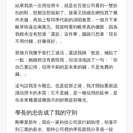
結果我第一次用信用卡，就是在百貨公司看到一雙折
扣的鞋，想都沒想就刷了。接著又陸續在網拍買了幾
件衣服，再加上幫同學代刷的演唱會票，一個月下來
帳單快逼近兩萬元。我當時看到帳單真的傻眼，因為
我根本沒有想過「還款」這件事，腦袋只想著「現在
不用付錢，好像很好」。
那個月我幾乎靠打工過活，還請我媽「救急」補貼了
一點，她雖然沒有責怪我，但淡淡地說了一句：「你
自己要記得，信用卡刷的是未來的錢，不是免費的
錢。」
這句話我至今難忘。也是從那之後，我才開始重新認
識信用卡的本質：它不是錢，是一種信用的延伸，是
你未來幾週或幾個月的財務提前曝光。
學長的忠告成了我的守則
剛畢業那年，我在一家科技公司當行銷助理，領著不
到三萬的薪水。那時公司裡的學長跟我分享過一段