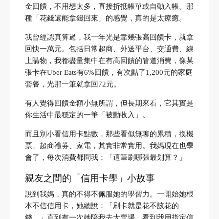
金回饋，不用想太多，直接折抵帳單或自動入帳。那
種「花錢還能拿錢回來」的感覺，真的是太療癒。
我曾經認真算過，我一年光是靠幾張高回饋卡，就拿
回快一萬元。包括日常超商、外送平台、交通費、線
上購物，我都盡量集中在有高回饋的管道消費，像某
張卡在Uber Eats有6%回饋，有次點了1,200元的家庭
套餐，光那一筆就拿回72元。
有人覺得回饋金額小無所謂，但長期來看，它其實是
你生活中最穩定的一筆「被動收入」。
而且別小看信用卡點數，那些看似無聊的累積，換機
票、超商禮券、家電，其實非常實用。我媽現在也學
會了，每次消費都問我：「這筆刷哪張最划算？」
親友之間的「信用卡學」小故事
說到我媽，真的不得不佩服她的學習力。一開始她根
本不信信用卡，她總說：「刷卡就是花不該花的
錢。」直到有一次她陪我去大賣場，看到我用指定信