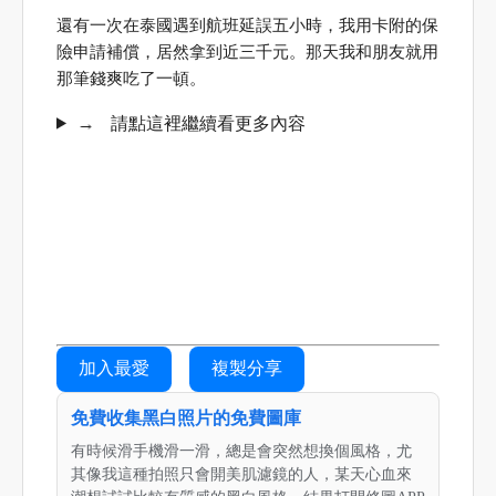
還有一次在泰國遇到航班延誤五小時，我用卡附的保
險申請補償，居然拿到近三千元。那天我和朋友就用
那筆錢爽吃了一頓。
→
請點這裡繼續看更多內容
加入最愛
複製分享
免費收集黑白照片的免費圖庫
有時候滑手機滑一滑，總是會突然想換個風格，尤
其像我這種拍照只會開美肌濾鏡的人，某天心血來