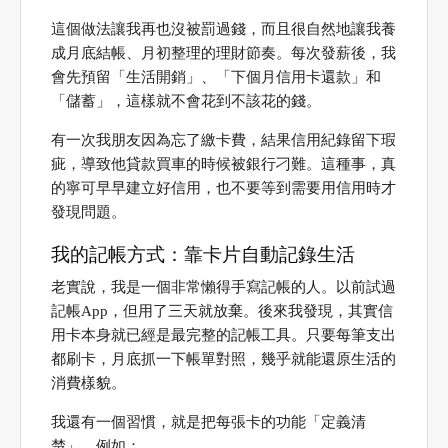
這個做法讓我再也沒被罰過錢，而且很自然地讓我養
成月底結帳、月初整理的理財節奏。每次發薪後，我
會先預留「生活開銷」、「下個月信用卡還款」和
「儲蓄」，這樣就不會花到不該花的錢。
有一次我朋友因為忘了繳卡費，結果信用紀錄留下瑕
疵，導致他貸款買車的時候被銀行刁難。這種事，真
的寧可早早建立好信用，也不要等到需要用信用時才
發現問題。
我的記帳方式：靠卡片自動記錄生活
老實說，我是一個非常懶得手寫記帳的人。以前試過
記帳App，但用了三天就放棄。後來我發現，其實信
用卡本身就已經是最完整的記帳工具。只要每筆支出
都刷卡，月底抓一下帳單對照，幾乎就能還原生活的
消費樣貌。
我還有一個習慣，就是把每張卡的功能「定義清
楚」。例如：