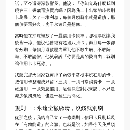
話，至今還深深影響我。他說：「你知道為什麼我到
現在三十幾歲還沒買房嗎？因為我二十出頭的時候刷
卡刷爆，欠了一堆利息，每個月領薪水就是還債，那
個債要還好久，房子永遠只是想像。」
當時他在抽屜裡放了一疊信用卡帳單，那種厚度讓我
後背一涼。他說他曾經有超過八張卡，而且每一張都
有分期，每個月還款壓力重到他不敢生病、不敢辭
職、不敢請假。他笑著說「你要是真的愛自由，就別
讓信用卡卡死你」。
我聽完那天回家就剪掉了兩張平常根本沒在用的卡，
把信用卡整理成只留下三張，一張日常消費卡、一張
旅遊用、一張緊急備用。這個決定對我來說，不只是
減少債務風險，也是一種生活簡化。
規則一：永遠全額繳清，沒錢就別刷
從那之後，我給自己立了一條鐵則：信用卡只刷我現
在「有錢能還」的金額。也就是說，如果今天我戶頭