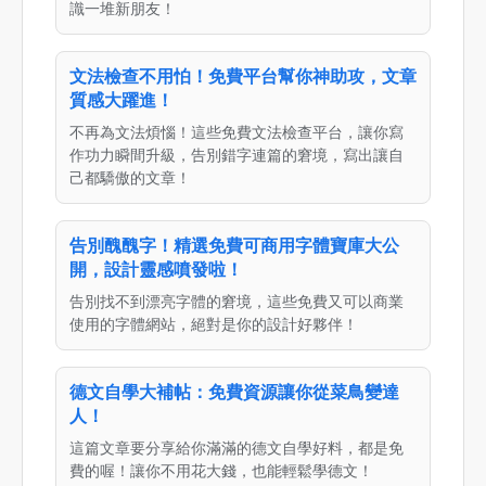
識一堆新朋友！
文法檢查不用怕！免費平台幫你神助攻，文章
質感大躍進！
不再為文法煩惱！這些免費文法檢查平台，讓你寫
作功力瞬間升級，告別錯字連篇的窘境，寫出讓自
己都驕傲的文章！
告別醜醜字！精選免費可商用字體寶庫大公
開，設計靈感噴發啦！
告別找不到漂亮字體的窘境，這些免費又可以商業
使用的字體網站，絕對是你的設計好夥伴！
德文自學大補帖：免費資源讓你從菜鳥變達
人！
這篇文章要分享給你滿滿的德文自學好料，都是免
費的喔！讓你不用花大錢，也能輕鬆學德文！